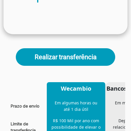
Realizar transferência
Wecambio
Bancos t
Em algumas horas ou
Em médi
Prazo de envio
até 1 dia útil
R$ 100 Mil por ano com
Depen
Limite de
possibilidade de elevar o
relacion
transferência